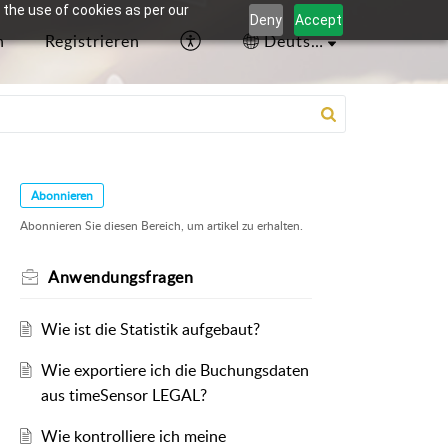
 the use of cookies as per our
Deny
Accept
n
Registrieren
Deutsch
Abonnieren
Abonnieren Sie diesen Bereich, um artikel zu erhalten.
Anwendungsfragen
Wie ist die Statistik aufgebaut?
Wie exportiere ich die Buchungsdaten
aus timeSensor LEGAL?
Wie kontrolliere ich meine