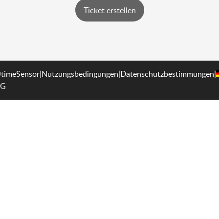
Ticket erstellen
timeSensor
|
Nutzungsbedingungen
|
Datenschutzbestimmungen
|
G