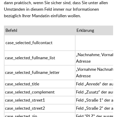
dann praktisch, wenn Sie sicher sind, dass Sie unter allen
Umständen in diesem Feld immer nur Informationen
bezüglich Ihrer Mandatin einfüllen wollen.
Befehl
Erklärung
case_selected_fullcontact
„Nachnahme, Vornahm
case_selected_fullname_list
Adresse
„Vornahme Nachnahme
case_selected_fullname_letter
Adresse
case_selected_title
Feld „Anrede“ der aus
case_selected_complement
Feld „Zusatz“ der aus
case_selected_street1
Feld „Straße 1“ der a
case_selected_street2
Feld „Straße 2“ der a
case_selected_zip
Feld "PLZ" der ausgew