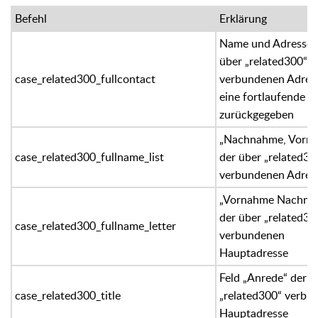
Befehl
Erklärung
Name und Adresse 
über „related300“
case_related300_fullcontact
verbundenen Adress
eine fortlaufende Ze
zurückgegeben
„Nachnahme, Vorn
case_related300_fullname_list
der über „related30
verbundenen Adres
„Vornahme Nachna
der über „related30
case_related300_fullname_letter
verbundenen
Hauptadresse
Feld „Anrede“ der ü
case_related300_title
„related300“ verbu
Hauptadresse