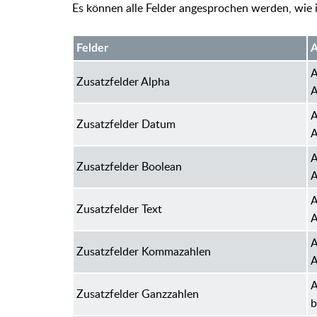
Es können alle Felder angesprochen werden, wie i
Felder
A
A
Zusatzfelder Alpha
A
A
Zusatzfelder Datum
A
A
Zusatzfelder Boolean
A
A
Zusatzfelder Text
A
A
Zusatzfelder Kommazahlen
A
A
Zusatzfelder Ganzzahlen
b